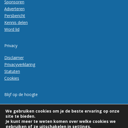
Sponsoren
Adverteren
Persbericht
Kennis delen
Word lid
Privacy
Disclaimer
Privacyverklaring
Statuten
Cookies
Blijf op de hoogte
Meld je aan voor de nieuwsbrief
We gebruiken cookies om je de beste ervaring op onze
site te bieden.
Je kunt meer te weten komen over welke cookies we
gebruiken of ze uitschakelen in
settings
.