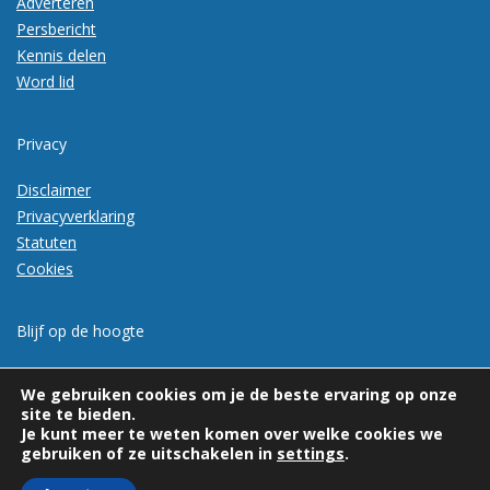
Adverteren
Persbericht
Kennis delen
Word lid
Privacy
Disclaimer
Privacyverklaring
Statuten
Cookies
Blijf op de hoogte
Meld je aan voor de nieuwsbrief
We gebruiken cookies om je de beste ervaring op onze
site te bieden.
Je kunt meer te weten komen over welke cookies we
gebruiken of ze uitschakelen in
settings
.