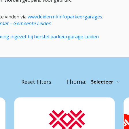
an worden geopend voor gebruik.
 te vinden via
www.leiden.nl/infoparkeergarages
.
raat – Gemeente Leiden
ing ingezet bij herstel parkeergarage Leiden
Thema:
Reset filters