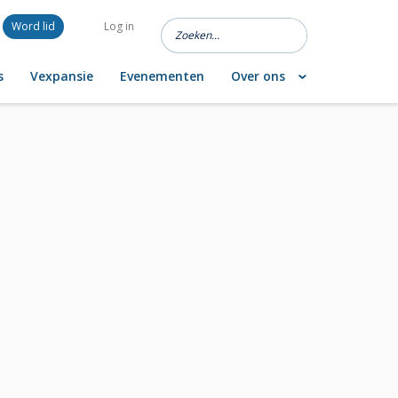
Word lid
Log in
s
Vexpansie
Evenementen
Over ons