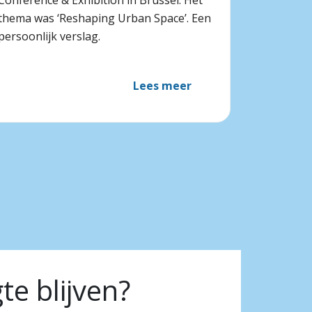
Conference & Exhibition in Brussel. Het
thema was ‘Reshaping Urban Space’. Een
persoonlijk verslag.
Lees meer
e blijven?