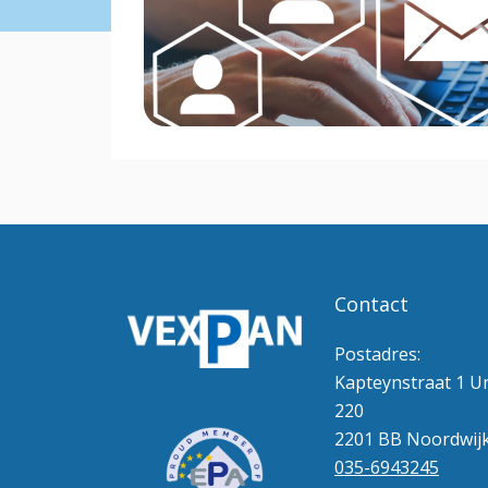
Contact
Postadres:
Kapteynstraat 1 Un
220
2201 BB Noordwij
035-6943245