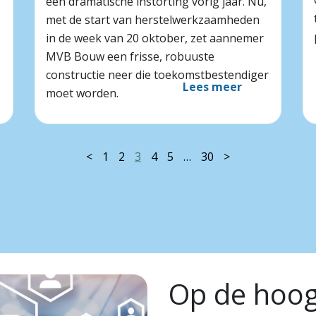
een dramatische instorting vorig jaar. Nu,
met de start van herstelwerkzaamheden
in de week van 20 oktober, zet aannemer
MVB Bouw een frisse, robuuste
constructie neer die toekomstbestendiger
Lees meer
moet worden.
<
1
2
3
4
5
…
30
>
Op de hoogt