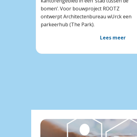
kantorengebied in een ‘stad tussen de
bomen’. Voor bouwproject ROOTZ
ontwerpt Architectenbureau wUrck een
parkeerhub (The Park).
Lees meer