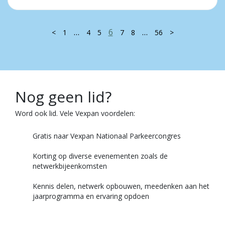
…
6
…
<
1
4
5
7
8
56
>
Nog geen lid?
Word ook lid. Vele Vexpan voordelen:
Gratis naar Vexpan Nationaal Parkeercongres
Korting op diverse evenementen zoals de
netwerkbijeenkomsten
Kennis delen, netwerk opbouwen, meedenken aan het
jaarprogramma en ervaring opdoen