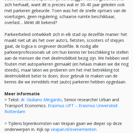
zich herhaalt, want dit is precies wat er 30-40 jaar geleden ook
met parkeren gebeurde. Toen was het de snelle opmars van de
voertuigen, geen regulering, schaarse ruimte beschikbaar,
overlast… klinkt dit bekend?
Parkeerbeleid ontwikkelt zich in elk stad op dezelfde manier: het
maakt niet uit als het over auto’s, fietsten, scooters of stepjes
gaat, de logica is ongeveer dezelfde. Ik nodig alle
parkeerprofessionals uit om hun kennis ter beschikking te stellen
aan de mensen die met deelmobiliteit bezig zijn. We hebben veel
fouten met autoparkeren gemaakt (en helaas maken we die nog
steeds), maar laten we proberen om het met betrekking tot
deelmobiliteit beter te doen, door gebruik te maken van de
kennis die we inmiddels met (auto) parkeren hebben opgedaan.
Meer informatie
> Tekst:
dr. Giuliano Mingardo
, Senior researcher Urban and
Transport Economics.
Erasmus UPT – Erasmus Universiteit
Rotterdam
> Tijdens bijeenkomsten van Vexpan gaan we dieper op deze
onderwerpen in. Kijk op
vexpan.nl/evenementen