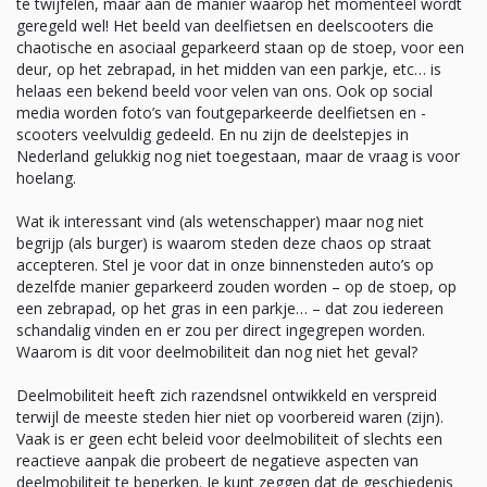
te twijfelen, maar aan de manier waarop het momenteel wordt
geregeld wel! Het beeld van deelfietsen en deelscooters die
chaotische en asociaal geparkeerd staan op de stoep, voor een
deur, op het zebrapad, in het midden van een parkje, etc… is
helaas een bekend beeld voor velen van ons. Ook op social
media worden foto’s van foutgeparkeerde deelfietsen en -
scooters veelvuldig gedeeld. En nu zijn de deelstepjes in
Nederland gelukkig nog niet toegestaan, maar de vraag is voor
hoelang.
Wat ik interessant vind (als wetenschapper) maar nog niet
begrijp (als burger) is waarom steden deze chaos op straat
accepteren. Stel je voor dat in onze binnensteden auto’s op
dezelfde manier geparkeerd zouden worden – op de stoep, op
een zebrapad, op het gras in een parkje… – dat zou iedereen
schandalig vinden en er zou per direct ingegrepen worden.
Waarom is dit voor deelmobiliteit dan nog niet het geval?
Deelmobiliteit heeft zich razendsnel ontwikkeld en verspreid
terwijl de meeste steden hier niet op voorbereid waren (zijn).
Vaak is er geen echt beleid voor deelmobiliteit of slechts een
reactieve aanpak die probeert de negatieve aspecten van
deelmobiliteit te beperken. Je kunt zeggen dat de geschiedenis