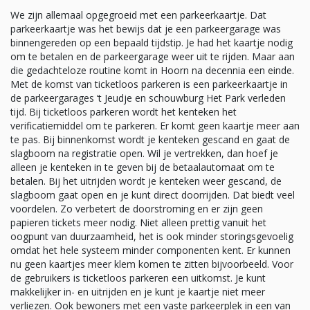
We zijn allemaal opgegroeid met een parkeerkaartje. Dat
parkeerkaartje was het bewijs dat je een parkeergarage was
binnengereden op een bepaald tijdstip. Je had het kaartje nodig
om te betalen en de parkeergarage weer uit te rijden. Maar aan
die gedachteloze routine komt in Hoorn na decennia een einde.
Met de komst van ticketloos parkeren is een parkeerkaartje in
de parkeergarages ‘t Jeudje en schouwburg Het Park verleden
tijd. Bij ticketloos parkeren wordt het kenteken het
verificatiemiddel om te parkeren. Er komt geen kaartje meer aan
te pas. Bij binnenkomst wordt je kenteken gescand en gaat de
slagboom na registratie open. Wil je vertrekken, dan hoef je
alleen je kenteken in te geven bij de betaalautomaat om te
betalen. Bij het uitrijden wordt je kenteken weer gescand, de
slagboom gaat open en je kunt direct doorrijden. Dat biedt veel
voordelen. Zo verbetert de doorstroming en er zijn geen
papieren tickets meer nodig. Niet alleen prettig vanuit het
oogpunt van duurzaamheid, het is ook minder storingsgevoelig
omdat het hele systeem minder componenten kent. Er kunnen
nu geen kaartjes meer klem komen te zitten bijvoorbeeld. Voor
de gebruikers is ticketloos parkeren een uitkomst. Je kunt
makkelijker in- en uitrijden en je kunt je kaartje niet meer
verliezen. Ook bewoners met een vaste parkeerplek in een van