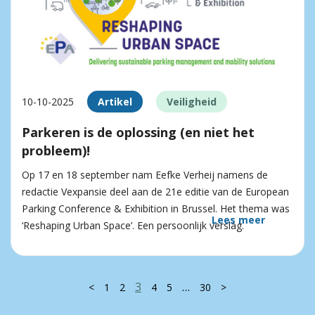
10-10-2025
Artikel
Veiligheid
Parkeren is de oplossing (en niet het
probleem)!
Op 17 en 18 september nam Eefke Verheij namens de
redactie Vexpansie deel aan de 21e editie van de European
Parking Conference & Exhibition in Brussel. Het thema was
Lees meer
‘Reshaping Urban Space’. Een persoonlijk verslag.
3
…
<
1
2
4
5
30
>