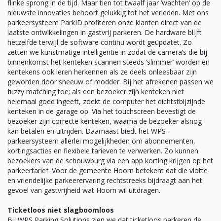
flinke sprong in de tijd. Maar tien tot twaalf jaar ‘wachten’ op de
nieuwste innovaties behoort gelukkig tot het verleden. Met ons
parkeersysteem ParkID profiteren onze klanten direct van de
laatste ontwikkelingen in gastvrij parkeren. De hardware blijft
hetzelfde terwijl de software continu wordt geüpdatet. Zo
zetten we kunstmatige intelligentie in zodat de camera’s die bij
binnenkomst het kenteken scannen steeds ‘slimmer’ worden en
kentekens ook leren herkennen als ze deels onleesbaar zijn
geworden door sneeuw of modder. Bij het afrekenen passen we
fuzzy matching toe; als een bezoeker zijn kenteken niet
helemaal goed ingeeft, zoekt de computer het dichtstbijzijnde
kenteken in de garage op. Via het touchscreen bevestigt de
bezoeker zijn correcte kenteken, waarna de bezoeker alsnog
kan betalen en uitrijden. Daarnaast biedt het WPS-
parkeersysteem allerlei mogelijkheden om abonnementen,
kortingsacties en flexibele tarieven te verwerken. Zo kunnen
bezoekers van de schouwburg via een app korting krijgen op het
parkeertarief. Voor de gemeente Hoorn betekent dat die vlotte
en vriendelijke parkeerervaring rechtstreeks bijdraagt aan het
gevoel van gastvrijheid wat Hoorn wil uitdragen.
Ticketloos niet slagboomloos
Bij WPS Parking Solutions zien we dat ticketloos parkeren de