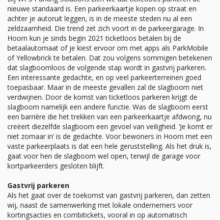
nieuwe standaard is. Een parkeerkaartje kopen op straat en
achter je autoruit leggen, is in de meeste steden nu al een
zeldzaamheid. Die trend zet zich voort in de parkeergarage. In
Hoorn kun je sinds begin 2021 ticketloos betalen bij de
betaalautomaat of je kiest ervoor om met apps als ParkMobile
of Yellowbrick te betalen. Dat zou volgens sommigen betekenen
dat slagboomloos de volgende stap wordt in gastvrij parkeren.
Een interessante gedachte, en op veel parkeerterreinen goed
toepasbaar. Maar in de meeste gevallen zal de slagboom niet
verdwijnen. Door de komst van ticketloos parkeren krijgt de
slagboom namelijk een andere functie. Was de slagboom eerst
een barrière die het trekken van een parkeerkaartje afdwong, nu
creëert diezelfde slagboom een gevoel van veiligheid. ‘Je komt er
niet zomaar in’ is de gedachte. Voor bewoners in Hoorn met een
vaste parkeerplaats is dat een hele geruststelling. Als het druk is,
gaat voor hen de slagboom wel open, terwijl de garage voor
kortparkeerders gesloten blijft.
Gastvrij parkeren
Als het gaat over de toekomst van gastvrij parkeren, dan zetten
wij, naast de samenwerking met lokale ondernemers voor
kortingsacties en combitickets, vooral in op automatisch