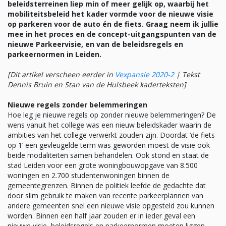
beleidsterreinen liep min of meer gelijk op, waarbij het
mobiliteitsbeleid het kader vormde voor de nieuwe visie
op parkeren voor de auto én de fiets. Graag neem ik jullie
mee in het proces en de concept-uitgangspunten van de
nieuwe Parkeervisie, en van de beleidsregels en
parkeernormen in Leiden.
[Dit artikel verscheen eerder in
Vexpansie 2020-2
|
Tekst
Dennis Bruin en Stan van de Hulsbeek kaderteksten]
Nieuwe regels zonder belemmeringen
Hoe leg je nieuwe regels op zonder nieuwe belemmeringen? De
wens vanuit het college was een nieuw beleidskader waarin de
ambities van het college verwerkt zouden zijn. Doordat ‘de fiets
op 1’ een gevleugelde term was geworden moest de visie ook
beide modaliteiten samen behandelen. Ook stond en staat de
stad Leiden voor een grote woningbouwopgave van 8.500
woningen en 2.700 studentenwoningen binnen de
gemeentegrenzen. Binnen de politiek leefde de gedachte dat
door slim gebruik te maken van recente parkeerplannen van
andere gemeenten snel een nieuwe visie opgesteld zou kunnen
worden. Binnen een half jaar zouden er in ieder geval een
nieuwe visie, beleidsregels en parkeernormen moeten liggen.