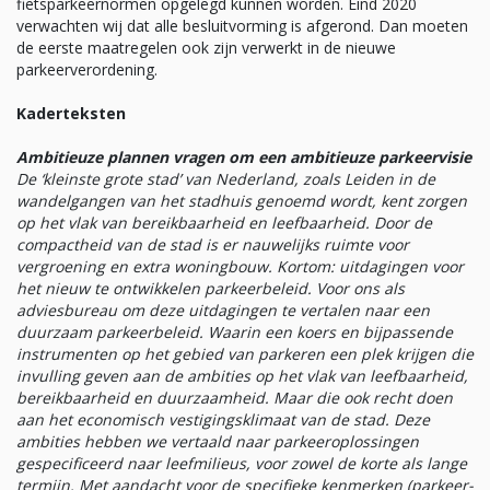
fietsparkeernormen opgelegd kunnen worden. Eind 2020
verwachten wij dat alle besluitvorming is afgerond. Dan moeten
de eerste maatregelen ook zijn verwerkt in de nieuwe
parkeerverordening.
Kaderteksten
Ambitieuze plannen vragen om een ambitieuze parkeervisie
De ‘kleinste grote stad’ van Nederland, zoals Leiden in de
wandelgangen van het stadhuis genoemd wordt, kent zorgen
op het vlak van bereikbaarheid en leefbaarheid. Door de
compactheid van de stad is er nauwelijks ruimte voor
vergroening en extra woningbouw. Kortom: uitdagingen voor
het nieuw te ontwikkelen parkeerbeleid. Voor ons als
adviesbureau om deze uitdagingen te vertalen naar een
duurzaam parkeerbeleid. Waarin een koers en bijpassende
instrumenten op het gebied van parkeren een plek krijgen die
invulling geven aan de ambities op het vlak van leefbaarheid,
bereikbaarheid en duurzaamheid. Maar die ook recht doen
aan het economisch vestigingsklimaat van de stad. Deze
ambities hebben we vertaald naar parkeeroplossingen
gespecificeerd naar leefmilieus, voor zowel de korte als lange
termijn. Met aandacht voor de specifieke kenmerken (parkeer-