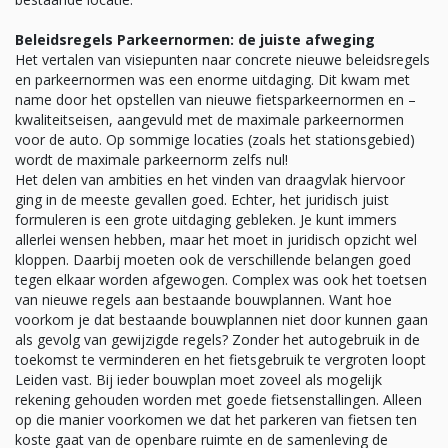
Beleidsregels Parkeernormen: de juiste afweging
Het vertalen van visiepunten naar concrete nieuwe beleidsregels
en parkeernormen was een enorme uitdaging. Dit kwam met
name door het opstellen van nieuwe fietsparkeernormen en –
kwaliteitseisen, aangevuld met de maximale parkeernormen
voor de auto. Op sommige locaties (zoals het stations­gebied)
wordt de maximale parkeernorm zelfs nul!
Het delen van ambities en het vinden van draagvlak hiervoor
ging in de meeste gevallen goed. Echter, het juridisch juist
formuleren is een grote uitdaging gebleken. Je kunt immers
allerlei wensen hebben, maar het moet in juridisch opzicht wel
kloppen. Daarbij moeten ook de verschillende belangen goed
tegen elkaar worden afgewogen. Complex was ook het toetsen
van nieuwe regels aan bestaande bouwplannen. Want hoe
voorkom je dat bestaande bouwplannen niet door kunnen gaan
als gevolg van gewijzigde regels? Zonder het autogebruik in de
toekomst te verminderen en het fietsgebruik te vergroten loopt
Leiden vast. Bij ieder bouwplan moet zoveel als mogelijk
rekening gehouden worden met goede fietsenstallingen. Alleen
op die manier voorkomen we dat het parkeren van fietsen ten
koste gaat van de openbare ruimte en de samenleving de