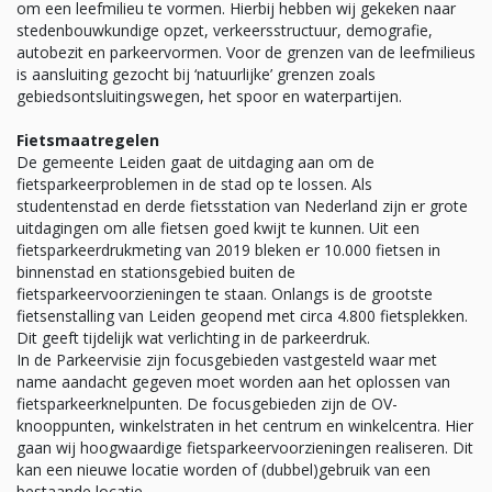
om een leefmilieu te vormen. Hierbij hebben wij gekeken naar
stedenbouwkundige opzet, verkeersstructuur, demografie,
autobezit en parkeervormen. Voor de grenzen van de leefmilieus
is aansluiting gezocht bij ‘natuurlijke’ grenzen zoals
gebiedsontsluitingswegen, het spoor en waterpartijen.
Fietsmaatregelen
De gemeente Leiden gaat de uitdaging aan om de
fietsparkeerproblemen in de stad op te lossen. Als
studentenstad en derde fietsstation van Nederland zijn er grote
uitdagingen om alle fietsen goed kwijt te kunnen. Uit een
fietsparkeerdrukmeting van 2019 bleken er 10.000 fietsen in
binnenstad en stationsgebied buiten de
fietsparkeervoorzieningen te staan. Onlangs is de grootste
fietsenstalling van Leiden geopend met circa 4.800 fietsplekken.
Dit geeft tijdelijk wat verlichting in de parkeerdruk.
In de Parkeervisie zijn focusgebieden vastgesteld waar met
name aandacht gegeven moet worden aan het oplossen van
fietsparkeerknelpunten. De focusgebieden zijn de OV-
knooppunten, winkelstraten in het centrum en winkelcentra. Hier
gaan wij hoogwaardige fietsparkeervoorzieningen realiseren. Dit
kan een nieuwe locatie worden of (dubbel)gebruik van een
bestaande locatie.