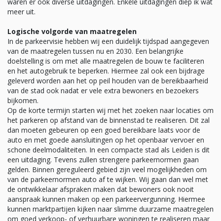
waren er ook diverse uitdagingen. Enkele uitdagingen diep ik wat
meer uit.
Logische volgorde van maatregelen
In de parkeervisie hebben wij een duidelijk tijdspad aangegeven
van de maatregelen tussen nu en 2030. Een belangrijke
doelstelling is om met alle maatregelen de bouw te faciliteren
en het autogebruik te beperken. Hiermee zal ook een bijdrage
geleverd worden aan het op peil houden van de bereikbaarheid
van de stad ook nadat er vele extra bewoners en bezoekers
bijkomen.
Op de korte termijn starten wij met het zoeken naar locaties om
het parkeren op afstand van de binnenstad te realiseren. Dit zal
dan moeten gebeuren op een goed bereikbare laats voor de
auto en met goede aansluitingen op het openbaar vervoer en
schone deelmodaliteiten. In een compacte stad als Leiden is dit
een uitdaging. Tevens zullen strengere parkeernormen gaan
gelden. Binnen gereguleerd gebied zijn veel mogelijkheden om
van de parkeernormen auto af te wijken. Wij gaan dan wel met
de ontwikkelaar afspraken maken dat bewoners ook nooit
aanspraak kunnen maken op een parkeervergunning. Hiermee
kunnen marktpartijen kijken naar slimme duurzame maatregelen
om goed verkoop- of verhuurbare woningen te realiseren maar