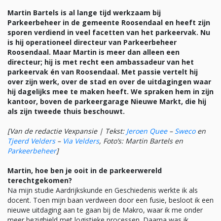
Martin Bartels is al lange tijd werkzaam bij
Parkeerbeheer in de gemeente Roosendaal en heeft zijn
sporen verdiend in veel facetten van het parkeervak. Nu
is hij operationeel directeur van Parkeerbeheer
Roosendaal. Maar Martin is meer dan alleen een
directeur; hij is met recht een ambassadeur van het
parkeervak én van Roosendaal. Met passie vertelt hij
over zijn werk, over de stad en over de uitdagingen waar
hij dagelijks mee te maken heeft. We spraken hem in zijn
kantoor, boven de parkeergarage Nieuwe Markt, die hij
als zijn tweede thuis beschouwt.
[Van de redactie Vexpansie | Tekst:
Jeroen Quee
–
Sweco
en
Tjeerd Velders
–
Via Velders
, Foto’s: Martin Bartels en
Parkeerbeheer
]
Martin, hoe ben je ooit in de parkeerwereld
terechtgekomen?
Na mijn studie Aardrijkskunde en Geschiedenis werkte ik als
docent. Toen mijn baan verdween door een fusie, besloot ik een
nieuwe uitdaging aan te gaan bij de Makro, waar ik me onder
meer bezighield met logistieke processen. Daarna was ik