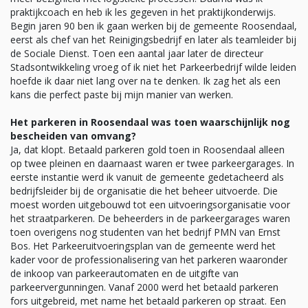
praktijkcoach en heb ik les gegeven in het praktijkonderwijs.
Begin jaren 90 ben ik gaan werken bij de gemeente Roosendaal,
eerst als chef van het Reinigingsbedrijf en later als teamleider bij
de Sociale Dienst. Toen een aantal jaar later de directeur
Stadsontwikkeling vroeg of ik niet het Parkeerbedrijf wilde leiden
hoefde ik daar niet lang over na te denken. Ik zag het als een
kans die perfect paste bij mijn manier van werken.
Het parkeren in Roosendaal was toen waarschijnlijk nog
bescheiden van omvang?
Ja, dat klopt. Betaald parkeren gold toen in Roosendaal alleen
op twee pleinen en daarnaast waren er twee parkeergarages. In
eerste instantie werd ik vanuit de gemeente gedetacheerd als
bedrijfsleider bij de organisatie die het beheer uitvoerde. Die
moest worden uitgebouwd tot een uitvoeringsorganisatie voor
het straatparkeren. De beheerders in de parkeergarages waren
toen overigens nog studenten van het bedrijf PMN van Ernst
Bos. Het Parkeeruitvoeringsplan van de gemeente werd het
kader voor de professionalisering van het parkeren waaronder
de inkoop van parkeerautomaten en de uitgifte van
parkeervergunningen. Vanaf 2000 werd het betaald parkeren
fors uitgebreid, met name het betaald parkeren op straat. Een