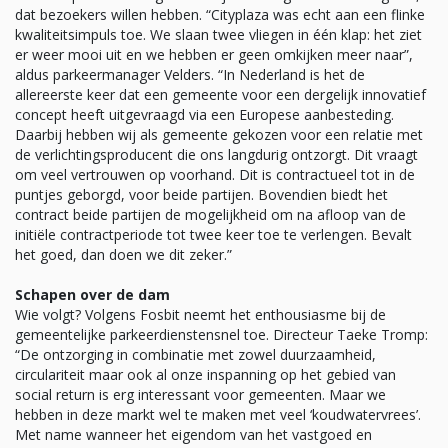
dat bezoekers willen hebben. “Cityplaza was echt aan een flinke
kwaliteitsimpuls toe. We slaan twee vliegen in één klap: het ziet
er weer mooi uit en we hebben er geen omkijken meer naar”,
aldus parkeermanager Velders. “In Nederland is het de
allereerste keer dat een gemeente voor een dergelijk innovatief
concept heeft uitgevraagd via een Europese aanbesteding.
Daarbij hebben wij als gemeente gekozen voor een relatie met
de verlichtingsproducent die ons langdurig ontzorgt. Dit vraagt
om veel vertrouwen op voorhand. Dit is contractueel tot in de
puntjes geborgd, voor beide partijen. Bovendien biedt het
contract beide partijen de mogelijkheid om na afloop van de
initiële contractperiode tot twee keer toe te verlengen. Bevalt
het goed, dan doen we dit zeker.”
Schapen over de dam
Wie volgt? Volgens Fosbit neemt het enthousiasme bij de
gemeentelijke parkeerdienstensnel toe. Directeur Taeke Tromp:
“De ontzorging in combinatie met zowel duurzaamheid,
circulariteit maar ook al onze inspanning op het gebied van
social return is erg interessant voor gemeenten. Maar we
hebben in deze markt wel te maken met veel ‘koudwatervrees’.
Met name wanneer het eigendom van het vastgoed en