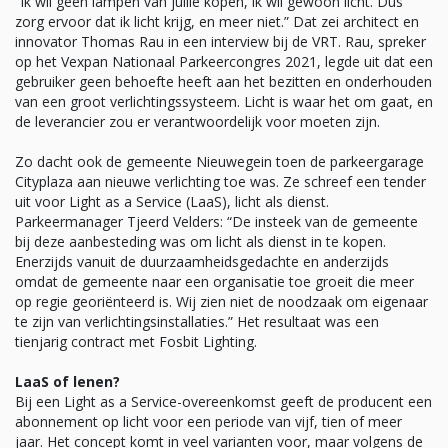
“Ik wil geen lampen van jullie kopen, ik wil gewoon licht. Dus
zorg ervoor dat ik licht krijg, en meer niet.” Dat zei architect en
innovator Thomas Rau in een interview bij de VRT. Rau, spreker
op het Vexpan Nationaal Parkeercongres 2021, legde uit dat een
gebruiker geen behoefte heeft aan het bezitten en onderhouden
van een groot verlichtingssysteem. Licht is waar het om gaat, en
de leverancier zou er verantwoordelijk voor moeten zijn.
Zo dacht ook de gemeente Nieuwegein toen de parkeergarage
Cityplaza aan nieuwe verlichting toe was. Ze schreef een tender
uit voor Light as a Service (LaaS), licht als dienst.
Parkeermanager Tjeerd Velders: “De insteek van de gemeente
bij deze aanbesteding was om licht als dienst in te kopen.
Enerzijds vanuit de duurzaamheidsgedachte en anderzijds
omdat de gemeente naar een organisatie toe groeit die meer
op regie georiënteerd is. Wij zien niet de noodzaak om eigenaar
te zijn van verlichtingsinstallaties.” Het resultaat was een
tienjarig contract met Fosbit Lighting.
LaaS of lenen?
Bij een Light as a Service-overeenkomst geeft de producent een
abonnement op licht voor een periode van vijf, tien of meer
jaar. Het concept komt in veel varianten voor, maar volgens de