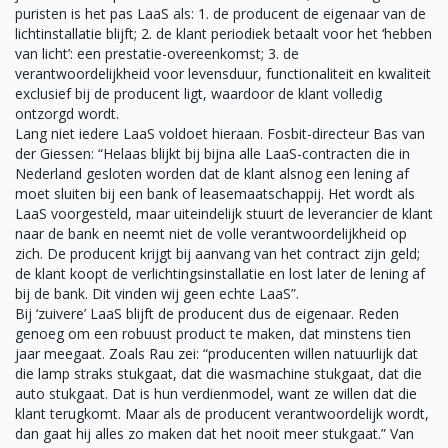
puristen is het pas LaaS als: 1. de producent de eigenaar van de
lichtinstallatie blijft; 2. de klant periodiek betaalt voor het ‘hebben
van licht’: een prestatie-overeenkomst; 3. de
verantwoordelijkheid voor levensduur, functionaliteit en kwaliteit
exclusief bij de producent ligt, waardoor de klant volledig
ontzorgd wordt.
Lang niet iedere LaaS voldoet hieraan. Fosbit-directeur Bas van
der Giessen: “Helaas blijkt bij bijna alle LaaS-contracten die in
Nederland gesloten worden dat de klant alsnog een lening af
moet sluiten bij een bank of leasemaatschappij. Het wordt als
LaaS voorgesteld, maar uiteindelijk stuurt de leverancier de klant
naar de bank en neemt niet de volle verantwoordelijkheid op
zich. De producent krijgt bij aanvang van het contract zijn geld;
de klant koopt de verlichtingsinstallatie en lost later de lening af
bij de bank. Dit vinden wij geen echte LaaS”.
Bij ‘zuivere’ LaaS blijft de producent dus de eigenaar. Reden
genoeg om een robuust product te maken, dat minstens tien
jaar meegaat. Zoals Rau zei: “producenten willen natuurlijk dat
die lamp straks stukgaat, dat die wasmachine stukgaat, dat die
auto stukgaat. Dat is hun verdienmodel, want ze willen dat die
klant terugkomt. Maar als de producent verantwoordelijk wordt,
dan gaat hij alles zo maken dat het nooit meer stukgaat.” Van