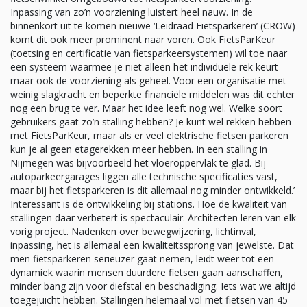
Inpassing van zo’n voorziening luistert heel nauw. In de
binnenkort uit te komen nieuwe ‘Leidraad Fietsparkeren’ (CROW)
komt dit ook meer prominent naar voren. Ook FietsParKeur
(toetsing en certificatie van fietsparkeersystemen) wil toe naar
een systeem waarmee je niet alleen het individuele rek keurt
maar ook de voorziening als geheel. Voor een organisatie met
weinig slagkracht en beperkte financiële middelen was dit echter
nog een brug te ver. Maar het idee leeft nog wel. Welke soort
gebruikers gaat zo’n stalling hebben? Je kunt wel rekken hebben
met FietsParKeur, maar als er veel elektrische fietsen parkeren
kun je al geen etagerekken meer hebben. In een stalling in
Nijmegen was bijvoorbeeld het vloeroppervlak te glad. Bij
autoparkeergarages liggen alle technische specificaties vast,
maar bij het fietsparkeren is dit allemaal nog minder ontwikkeld.’
Interessant is de ontwikkeling bij stations. Hoe de kwaliteit van
stallingen daar verbetert is spectaculair. Architecten leren van elk
vorig project. Nadenken over bewegwijzering, lichtinval,
inpassing, het is allemaal een kwaliteitssprong van jewelste. Dat
men fietsparkeren serieuzer gaat nemen, leidt weer tot een
dynamiek waarin mensen duurdere fietsen gaan aanschaffen,
minder bang zijn voor diefstal en beschadiging. Iets wat we altijd
toegejuicht hebben. Stallingen helemaal vol met fietsen van 45