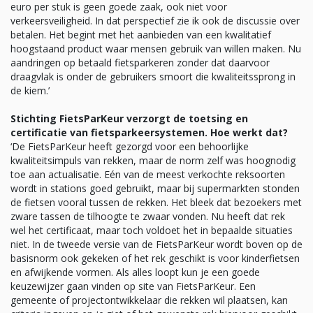
euro per stuk is geen goede zaak, ook niet voor
verkeersveiligheid. In dat perspectief zie ik ook de discussie over
betalen. Het begint met het aanbieden van een kwalitatief
hoogstaand product waar mensen gebruik van willen maken. Nu
aandringen op betaald fietsparkeren zonder dat daarvoor
draagvlak is onder de gebruikers smoort die kwaliteitssprong in
de kiem.’
Stichting FietsParKeur verzorgt de toetsing en
certificatie van fietsparkeersystemen. Hoe werkt dat?
‘De FietsParKeur heeft gezorgd voor een behoorlijke
kwaliteitsimpuls van rekken, maar de norm zelf was hoognodig
toe aan actualisatie. Eén van de meest verkochte reksoorten
wordt in stations goed gebruikt, maar bij supermarkten stonden
de fietsen vooral tussen de rekken. Het bleek dat bezoekers met
zware tassen de tilhoogte te zwaar vonden. Nu heeft dat rek
wel het certificaat, maar toch voldoet het in bepaalde situaties
niet. In de tweede versie van de FietsParKeur wordt boven op de
basisnorm ook gekeken of het rek geschikt is voor kinderfietsen
en afwijkende vormen. Als alles loopt kun je een goede
keuzewijzer gaan vinden op site van FietsParKeur. Een
gemeente of projectontwikkelaar die rekken wil plaatsen, kan