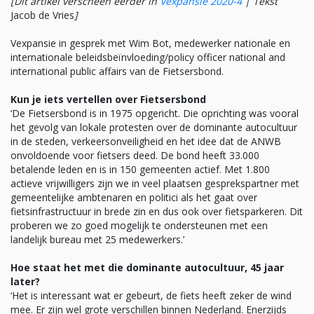
[Dit artikel verscheen eerder in
Vexpansie 2020-4
|
Tekst
Jacob de Vries
]
Vexpansie in gesprek met Wim Bot, medewerker nationale en
internationale beleidsbeïnvloeding/policy officer national and
international public affairs van de Fietsersbond.
Kun je iets vertellen over Fietsersbond
‘De Fietsersbond is in 1975 opgericht. Die oprichting was vooral
het gevolg van lokale protesten over de dominante autocultuur
in de steden, verkeersonveiligheid en het idee dat de ANWB
onvoldoende voor fietsers deed. De bond heeft 33.000
betalende leden en is in 150 gemeenten actief. Met 1.800
actieve vrijwilligers zijn we in veel plaatsen gesprekspartner met
gemeentelijke ambtenaren en politici als het gaat over
fietsinfrastructuur in brede zin en dus ook over fietsparkeren. Dit
proberen we zo goed mogelijk te ondersteunen met een
landelijk bureau met 25 medewerkers.’
Hoe staat het met die dominante autocultuur, 45 jaar
later?
‘Het is interessant wat er gebeurt, de fiets heeft zeker de wind
mee. Er zijn wel grote verschillen binnen Nederland. Enerzijds