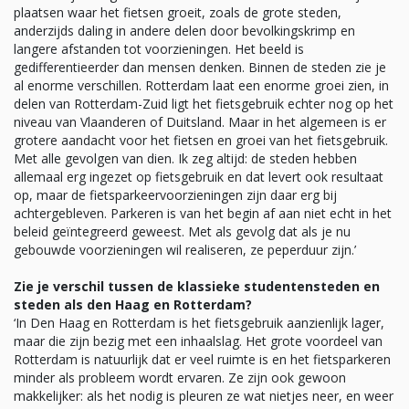
plaatsen waar het fietsen groeit, zoals de grote steden,
anderzijds daling in andere delen door bevolkingskrimp en
langere afstanden tot voorzieningen. Het beeld is
gedifferentieerder dan mensen denken. Binnen de steden zie je
al enorme verschillen. Rotterdam laat een enorme groei zien, in
delen van Rotterdam-Zuid ligt het fietsgebruik echter nog op het
niveau van Vlaanderen of Duitsland. Maar in het algemeen is er
grotere aandacht voor het fietsen en groei van het fietsgebruik.
Met alle gevolgen van dien. Ik zeg altijd: de steden hebben
allemaal erg ingezet op fietsgebruik en dat levert ook resultaat
op, maar de fietsparkeervoorzieningen zijn daar erg bij
achtergebleven. Parkeren is van het begin af aan niet echt in het
beleid geïntegreerd geweest. Met als gevolg dat als je nu
gebouwde voorzieningen wil realiseren, ze peperduur zijn.’
Zie je verschil tussen de klassieke studentensteden en
steden als den Haag en Rotterdam?
‘In Den Haag en Rotterdam is het fietsgebruik aanzienlijk lager,
maar die zijn bezig met een inhaalslag. Het grote voordeel van
Rotterdam is natuurlijk dat er veel ruimte is en het fietsparkeren
minder als probleem wordt ervaren. Ze zijn ook gewoon
makkelijker: als het nodig is pleuren ze wat nietjes neer, en weer