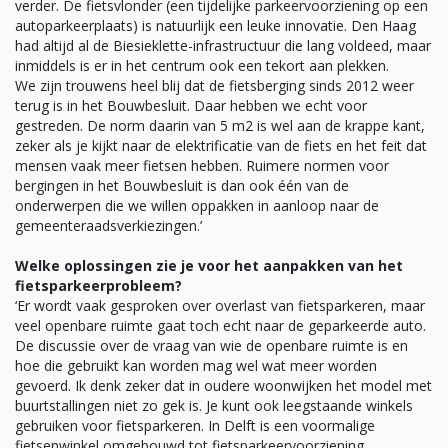
verder. De fietsvlonder (een tijdelijke parkeervoorziening op een
autoparkeerplaats) is natuurlijk een leuke innovatie. Den Haag
had altijd al de Biesieklette-infrastructuur die lang voldeed, maar
inmiddels is er in het centrum ook een tekort aan plekken.
We zijn trouwens heel blij dat de fietsberging sinds 2012 weer
terug is in het Bouwbesluit. Daar hebben we echt voor
gestreden. De norm daarin van 5 m2 is wel aan de krappe kant,
zeker als je kijkt naar de elektrificatie van de fiets en het feit dat
mensen vaak meer fietsen hebben. Ruimere normen voor
bergingen in het Bouwbesluit is dan ook één van de
onderwerpen die we willen oppakken in aanloop naar de
gemeenteraadsverkiezingen.’
Welke oplossingen zie je voor het aanpakken van het
fietsparkeerprobleem?
‘Er wordt vaak gesproken over overlast van fietsparkeren, maar
veel openbare ruimte gaat toch echt naar de geparkeerde auto.
De discussie over de vraag van wie de openbare ruimte is en
hoe die gebruikt kan worden mag wel wat meer worden
gevoerd. Ik denk zeker dat in oudere woonwijken het model met
buurtstallingen niet zo gek is. Je kunt ook leegstaande winkels
gebruiken voor fietsparkeren. In Delft is een voormalige
fietsenwinkel omgebouwd tot fietsparkeervoorziening.