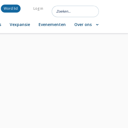
Word lid
Log in
s
Vexpansie
Evenementen
Over ons