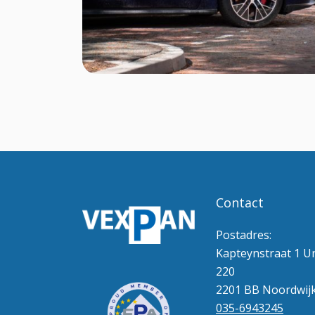
Contact
Postadres:
Kapteynstraat 1 Un
220
2201 BB Noordwij
035-6943245