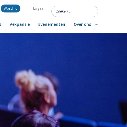
Word lid
Log in
s
Vexpansie
Evenementen
Over ons