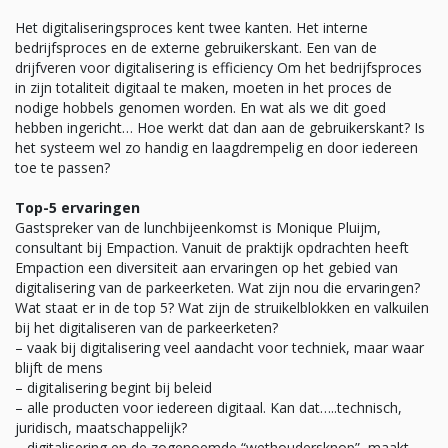
Het digitaliseringsproces kent twee kanten. Het interne
bedrijfsproces en de externe gebruikerskant. Een van de
drijfveren voor digitalisering is efficiency Om het bedrijfsproces
in zijn totaliteit digitaal te maken, moeten in het proces de
nodige hobbels genomen worden. En wat als we dit goed
hebben ingericht… Hoe werkt dat dan aan de gebruikerskant? Is
het systeem wel zo handig en laagdrempelig en door iedereen
toe te passen?
Top-5 ervaringen
Gastspreker van de lunchbijeenkomst is Monique Pluijm,
consultant bij Empaction. Vanuit de praktijk opdrachten heeft
Empaction een diversiteit aan ervaringen op het gebied van
digitalisering van de parkeerketen. Wat zijn nou die ervaringen?
Wat staat er in de top 5? Wat zijn de struikelblokken en valkuilen
bij het digitaliseren van de parkeerketen?
– vaak bij digitalisering veel aandacht voor techniek, maar waar
blijft de mens
– digitalisering begint bij beleid
– alle producten voor iedereen digitaal. Kan dat…..technisch,
juridisch, maatschappelijk?
– digitalisering en de zogenoemde “wethoudersknop”, maakt