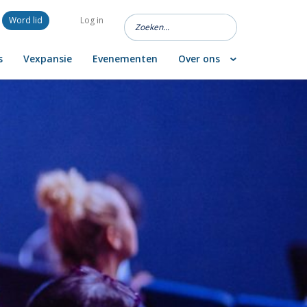
Word lid
Log in
s
Vexpansie
Evenementen
Over ons