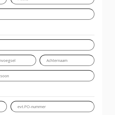
egsel
Achternaam
*
evt.PO-
nummer