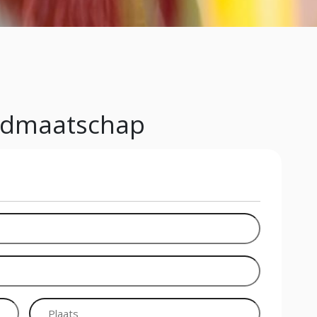
lidmaatschap
Bedrijfsnaam