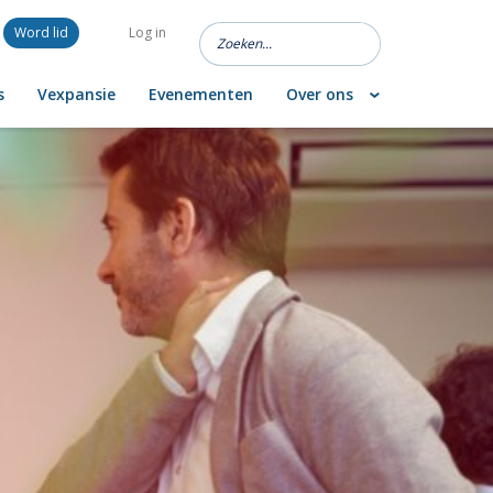
Word lid
Log in
s
Vexpansie
Evenementen
Over ons